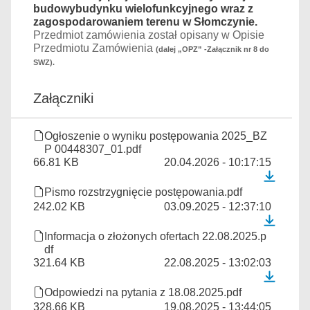
budowybudynku wielofunkcyjnego wraz z
zagospodarowaniem terenu w Słomczynie.
Przedmiot zamówienia został opisany w Opisie
Przedmiotu Zamówienia
(dalej „OPZ” -Załącznik nr 8 do
SWZ).
Załączniki
Ogłoszenie o wyniku postępowania 2025_BZ
P 00448307_01.pdf
66.81 KB
20.04.2026 - 10:17:15
Pismo rozstrzygnięcie postępowania.pdf
242.02 KB
03.09.2025 - 12:37:10
Informacja o złożonych ofertach 22.08.2025.p
df
321.64 KB
22.08.2025 - 13:02:03
Odpowiedzi na pytania z 18.08.2025.pdf
328.66 KB
19.08.2025 - 13:44:05