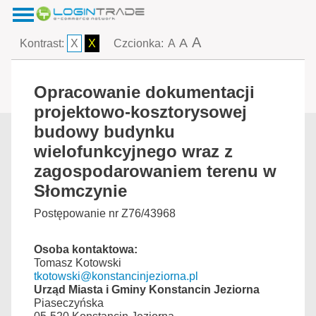
A
A
Kontrast:
X
X
Czcionka:
A
Opracowanie dokumentacji
projektowo-kosztorysowej
budowy budynku
wielofunkcyjnego wraz z
zagospodarowaniem terenu w
Słomczynie
Postępowanie nr Z76/43968
Osoba kontaktowa:
Tomasz Kotowski
tkotowski@konstancinjeziorna.pl
Urząd Miasta i Gminy Konstancin Jeziorna
Piaseczyńska