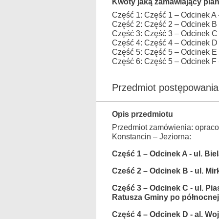
Kwoty jaką zamawiający plan
Część 1: Część 1 – Odcinek A
Część 2: Część 2 – Odcinek B
Część 3: Część 3 – Odcinek C
Część 4: Część 4 – Odcinek D
Część 5: Część 5 – Odcinek E
Część 6: Część 5 – Odcinek F
Przedmiot postępowania
Opis przedmiotu
Przedmiot zamówienia: opracow
Konstancin – Jeziorna:
Część 1 – Odcinek A - ul. Bie
Cześć 2 – Odcinek B - ul. Mir
Część 3 – Odcinek C - ul. Pi
Ratusza Gminy po północnej 
Część 4 – Odcinek D - al. Wo