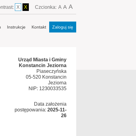
A
A
ntrast:
X
X
Czcionka:
A
n
Instrukcje
Kontakt
Zaloguj się
Urząd Miasta i Gminy
Konstancin Jeziorna
Piaseczyńska
05-520 Konstancin
Jeziorna
NIP: 1230033535
Data założenia
postępowania:
2025-11-
26