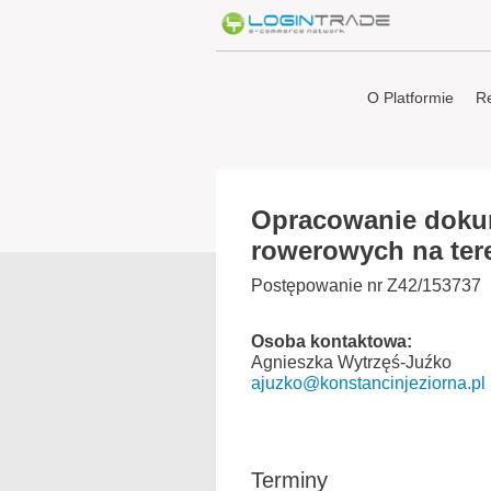
O Platformie
Re
Opracowanie dokum
rowerowych na ter
Postępowanie nr Z42/153737
Osoba kontaktowa:
Agnieszka Wytrzęś-Juźko
ajuzko@konstancinjeziorna.pl
Terminy