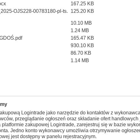
ocx
167.25 KB
_2025-OJS228-00783180-pl-ts.
125.20 KB
10.10 MB
1.24 MB
t GDOŚ.pdf
165.47 KB
930.10 KB
86.70 KB
1.14 MB
rmy
zakupową Logintrade jako narzędzie do kontaktów z wykonawca
wców, przeglądanie ogłoszeń oraz składanie ofert handlowych j
a platformie zakupowej Logintrade, zarejestruj się w bazie wy
konta. Jedno konto wykonawcy umożliwia otrzymywanie ogłosze
wej jest dostępny w panelu rejestracyjnym.