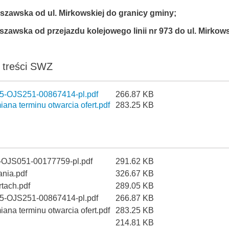
rszawska od ul. Mirkowskiej do granicy gminy;
szawska od przejazdu kolejowego linii nr 973 do ul. Mirkows
a treści SWZ
25-OJS251-00867414-pl.pdf
266.87 KB
ana terminu otwarcia ofert.pdf
283.25 KB
-OJS051-00177759-pl.pdf
291.62 KB
nia.pdf
326.67 KB
rtach.pdf
289.05 KB
25-OJS251-00867414-pl.pdf
266.87 KB
ana terminu otwarcia ofert.pdf
283.25 KB
214.81 KB